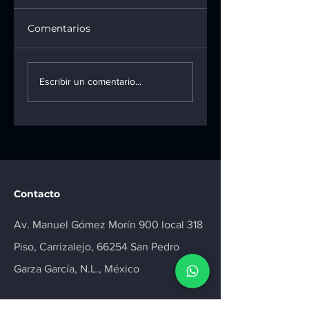
Comentarios
¿Tienes implantes
¿Existe una
dentales? Esto es
relación entre el
Escribir un comentario...
lo que debes saber
Alzheimer y la
sobre su
salud bucal? Lo
mantenimiento
que dice la cienc
Contacto
Av. Manuel Gómez Morín 900 local 318
Piso, Carrizalejo, 66254 San Pedro
Garza García, N.L., México